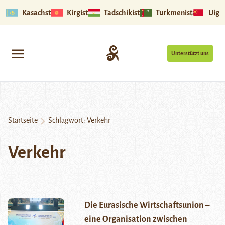
Kasachstan
Kirgistan
Tadschikistan
Turkmenistan
Uigu
Unterstützt uns
Startseite
Schlagwort:
Verkehr
Verkehr
Die Eurasische Wirtschaftsunion –
eine Organisation zwischen