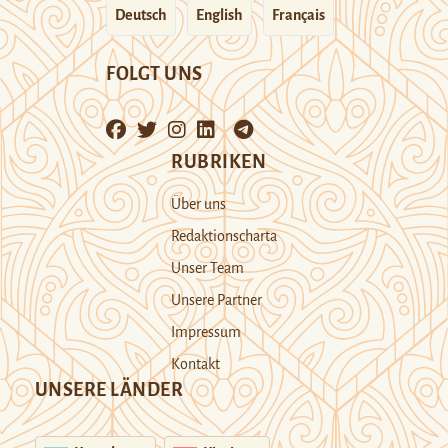
Deutsch
English
Français
FOLGT UNS
RUBRIKEN
Über uns
Redaktionscharta
Unser Team
Unsere Partner
Impressum
Kontakt
UNSERE LÄNDER