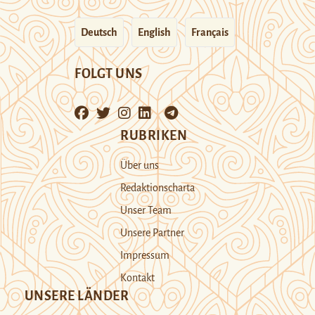
Deutsch
English
Français
FOLGT UNS
RUBRIKEN
Über uns
Redaktionscharta
Unser Team
Unsere Partner
Impressum
Kontakt
UNSERE LÄNDER