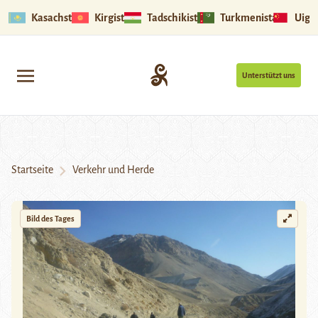
Kasachstan
Kirgistan
Tadschikistan
Turkmenistan
Uigu
Unterstützt uns
Startseite
Verkehr und Herde
Bild des Tages