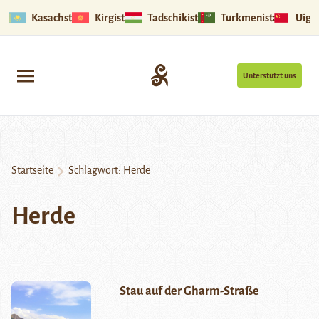
Kasachstan
Kirgistan
Tadschikistan
Turkmenistan
Uigu
Unterstützt uns
Startseite
Schlagwort:
Herde
Herde
Stau auf der Gharm-Straße