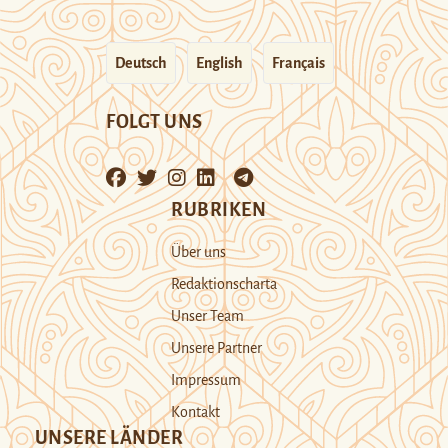
Deutsch
English
Français
FOLGT UNS
RUBRIKEN
Über uns
Redaktionscharta
Unser Team
Unsere Partner
Impressum
Kontakt
UNSERE LÄNDER