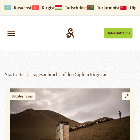
Kasachstan
Kirgistan
Tadschikistan
Turkmenistan
Uigu
Unterstützt uns
Startseite
Tagesanbruch auf den Gipfeln Kirgistans
Bild des Tages