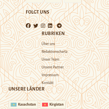
FOLGT UNS
RUBRIKEN
Über uns
Redaktionscharta
Unser Team
Unsere Partner
Impressum
Kontakt
UNSERE LÄNDER
Kasachstan
Kirgistan