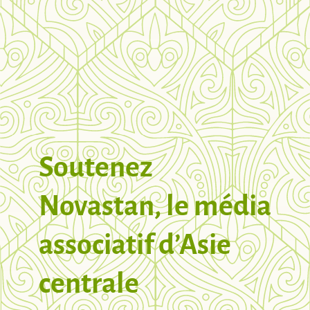
Soutenez
Novastan, le média
associatif d’Asie
centrale