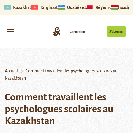
Kazakhstan
Kirghizstan
Ouzbékistan
Région Ouïghoure
Tadjik
S’abonner
Connexion
Accueil
Comment travaillent les psychologues scolaires au
Kazakhstan
Comment travaillent les
psychologues scolaires au
Kazakhstan