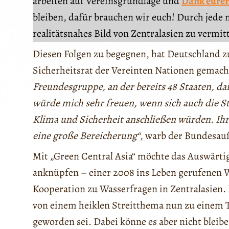
arbeiten auf Vereinsgrundlage und
Dank eurer
bleiben, dafür brauchen wir euch! Durch jede 
realitätsnahes Bild von Zentralasien zu vermit
Diesen Folgen zu begegnen, hat Deutschland z
Sicherheitsrat der Vereinten Nationen gemach
Freundesgruppe, an der bereits 48 Staaten, d
würde mich sehr freuen, wenn sich auch die S
Klima und Sicherheit anschließen würden. Ihr
eine große Bereicherung“
, warb der Bundesau
Mit „Green Central Asia“ möchte das Auswärt
anknüpfen – einer 2008 ins Leben gerufenen W
Kooperation zu Wasserfragen in Zentralasien.
von einem heiklen Streitthema nun zu einem 
geworden sei. Dabei könne es aber nicht bleib