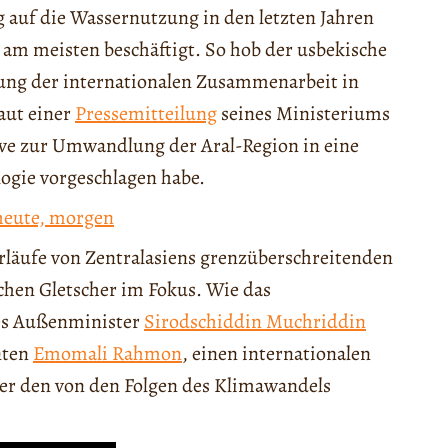
ug auf die Wassernutzung in den letzten Jahren
 am meisten beschäftigt. So hob der usbekische
ung der internationalen Zusammenarbeit in
aut einer
Pressemitteilung
seines Ministeriums
ative zur Umwandlung der Aral-Region in eine
ogie vorgeschlagen habe.
 heute, morgen
erläufe von Zentralasiens grenzüberschreitenden
schen Gletscher im Fokus. Wie das
ies Außenminister
Sirodschiddin Muchriddin
nten
Emomali Rahmon
, einen internationalen
der den von den Folgen des Klimawandels