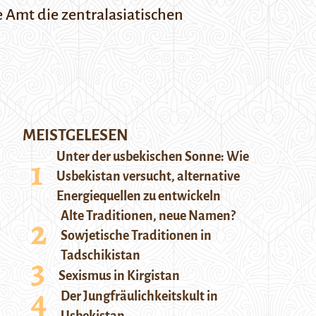
e Amt die zentralasiatischen
MEISTGELESEN
Unter der usbekischen Sonne: Wie
Usbekistan versucht, alternative
Energiequellen zu entwickeln
Alte Traditionen, neue Namen?
Sowjetische Traditionen in
Tadschikistan
Sexismus in Kirgistan
Der Jungfräulichkeitskult in