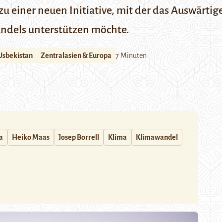
zu einer neuen Initiative, mit der das Auswärtig
ndels unterstützen möchte.
Usbekistan
Zentralasien & Europa
7 Minuten
a
Heiko Maas
Josep Borrell
Klima
Klimawandel