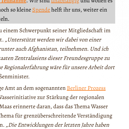
 Teilnahme
. Wir sind
unabhängig
und wollen es
noch so kleine
Spende
helft ihr uns, weiter ein
teln.
u einem Schwerpunkt seiner Mitgliedschaft im
t.
„Unterstützt werden wir dabei von einer
arunter auch Afghanistan, teilnehmen. Und ich
taaten Zentralasiens dieser Freundesgruppe zu
e Regionalerfahrung wäre für unsere Arbeit dort
ßenminister.
ige Amt an dem sogenannten
Berliner Prozess
asserinitiative zur Stärkung der regionalen
 Maas erinnerte daran, dass das Thema Wasser
Thema für grenzüberschreitende Verständigung
en.
„Die Entwicklungen der letzten Jahre haben