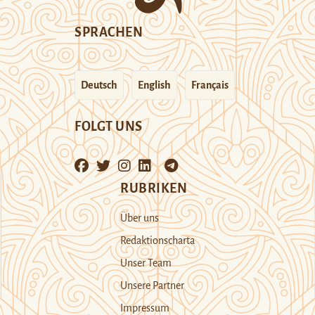
SPRACHEN
Deutsch
English
Français
FOLGT UNS
RUBRIKEN
Über uns
Redaktionscharta
Unser Team
Unsere Partner
Impressum