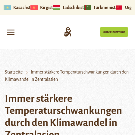
Kasachstan
Kirgistan
Tadschikistan
Turkmenistan
Uigu
Unterstützt uns
Startseite
Immer stärkere Temperaturschwankungen durch den
Klimawandel in Zentralasien
Immer stärkere
Temperaturschwankungen
durch den Klimawandel in
Zentralasien