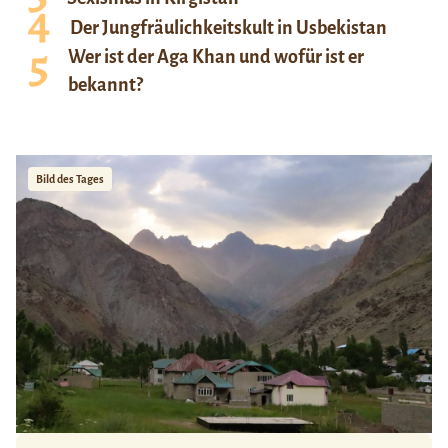
Der Jungfräulichkeitskult in Usbekistan
Wer ist der Aga Khan und wofür ist er
bekannt?
Bild des Tages