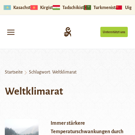
Kasachstan
Kirgistan
Tadschikistan
Turkmenistan
Uigu
Unterstützt uns
Startseite
Schlagwort:
Weltklimarat
Weltklimarat
Immer stärkere
Temperaturschwankungen durch