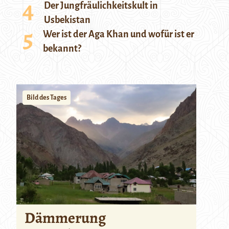
Der Jungfräulichkeitskult in
Usbekistan
Wer ist der Aga Khan und wofür ist er
bekannt?
Bild des Tages
Dämmerung