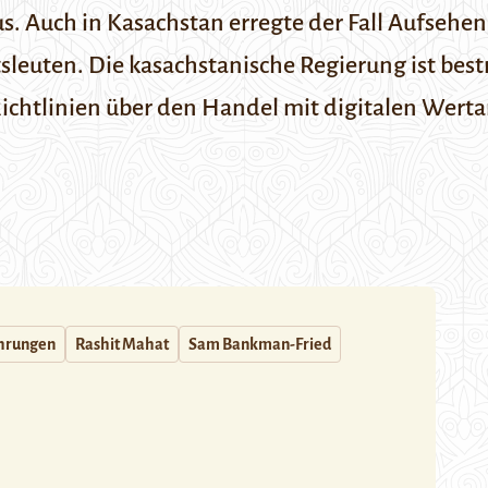
us. Auch in Kasachstan erregte der Fall Aufseh
leuten. Die kasachstanische Regierung ist bestr
Richtlinien über den Handel mit digitalen Wert
hrungen
Rashit Mahat
Sam Bankman-Fried