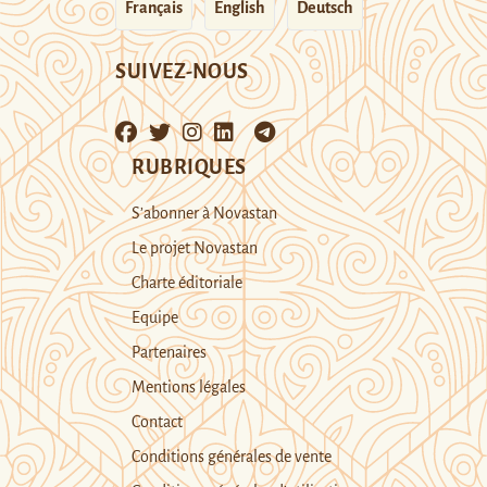
Français
English
Deutsch
SUIVEZ-NOUS
RUBRIQUES
S’abonner à Novastan
Le projet Novastan
Charte éditoriale
Equipe
Partenaires
Mentions légales
Contact
Conditions générales de vente