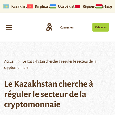
Kazakhstan
Kirghizstan
Ouzbékistan
Région Ouïghoure
Tadjik
S’abonner
Connexion
Accueil
Le Kazakhstan cherche à réguler le secteur de la
cryptomonnaie
Le Kazakhstan cherche à
réguler le secteur de la
cryptomonnaie