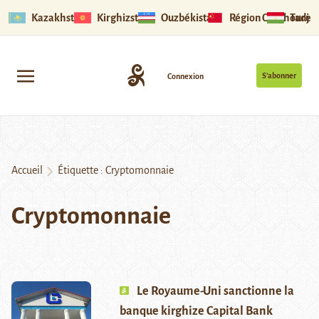
Kazakhstan
Kirghizstan
Ouzbékistan
Région Ouïghoure
Tadjik
S’abonner
Connexion
Accueil
Étiquette :
Cryptomonnaie
Cryptomonnaie
Le Royaume-Uni sanctionne la
banque kirghize Capital Bank