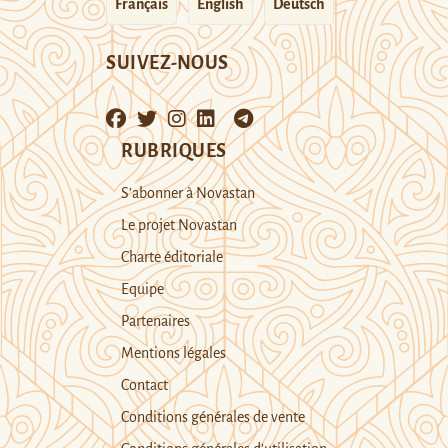
Français
English
Deutsch
SUIVEZ-NOUS
RUBRIQUES
S’abonner à Novastan
Le projet Novastan
Charte éditoriale
Equipe
Partenaires
Mentions légales
Contact
Conditions générales de vente