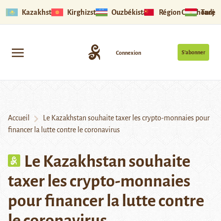
Kazakhstan
Kirghizstan
Ouzbékistan
Région Ouïghoure
Tadjik
S’abonner
Connexion
Accueil
Le Kazakhstan souhaite taxer les crypto-monnaies pour
financer la lutte contre le coronavirus
Le Kazakhstan souhaite
taxer les crypto-monnaies
pour financer la lutte contre
le coronavirus