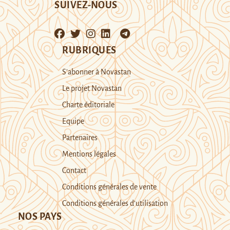
SUIVEZ-NOUS
RUBRIQUES
S’abonner à Novastan
Le projet Novastan
Charte éditoriale
Equipe
Partenaires
Mentions légales
Contact
Conditions générales de vente
Conditions générales d’utilisation
NOS PAYS