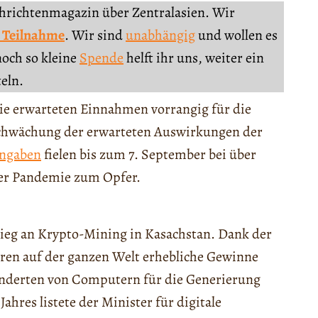
chrichtenmagazin über Zentralasien. Wir
 Teilnahme
. Wir sind
unabhängig
und wollen es
noch so kleine
Spende
helft ihr uns, weiter ein
teln.
e erwarteten Einnahmen vorrangig für die
chwächung der erwarteten Auswirkungen der
Angaben
fielen bis zum 7. September bei über
der Pandemie zum Opfer.
ieg an Krypto-Mining in Kasachstan. Dank der
ren auf der ganzen Welt erhebliche Gewinne
Hunderten von Computern für die Generierung
Jahres listete der Minister für digitale