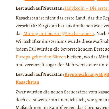
Lest auch auf Novastan:
Halykcoin – Die erst
Kasachstan ist nicht das erste Land, das die R
verschärft: Kirgistan hat aus ähnlichen Motiv
das
Mining mit bis zu 15% zu besteuern
. Nach 
Wirtschaftsministeriums würde diese Maßnahme
jedem Fall würden die bevorstehenden Besteue
Europa geltenden Sätzen
bleiben, wo das Minin
und vereinzelt sogar der Mehrwertsteuer unter
Lest auch auf Novastan:
Kryptowährung: BigBl
Kasachstan
Zwar wurden die neuen Steuersätze vom kasac
doch es ist weiterhin unersichtlich, wie genau
Maßnahmen im Kampf gegen das Coronavirus un