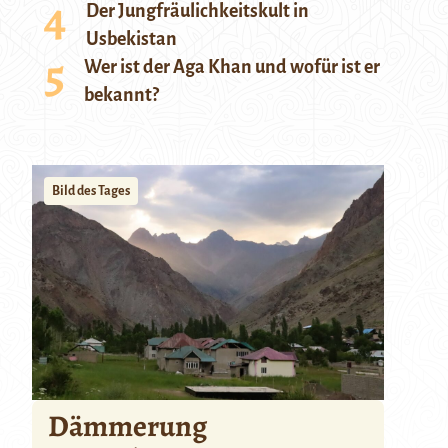
Der Jungfräulichkeitskult in
Usbekistan
Wer ist der Aga Khan und wofür ist er
bekannt?
Bild des Tages
Dämmerung