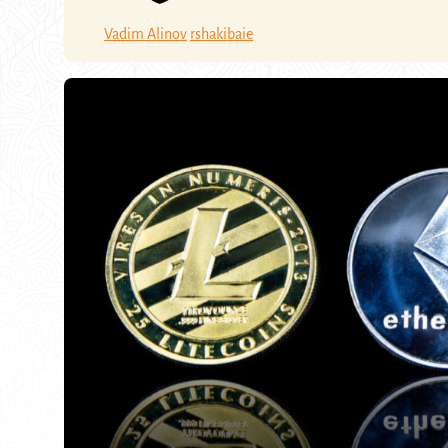
Vadim Alinov
rshakibaie