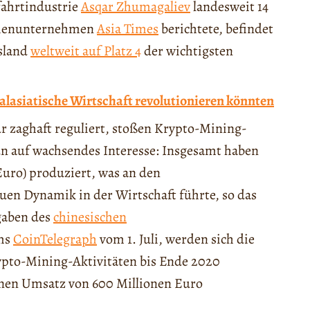
fahrtindustrie
Asqar Zhumagaliev
landesweit 14
dienunternehmen
Asia Times
berichtete, befindet
sland
weltweit auf Platz 4
der wichtigsten
ralasiatische Wirtschaft revolutionieren könnten
r zaghaft reguliert, stoßen Krypto-Mining-
n auf wachsendes Interesse: Insgesamt haben
 Euro) produziert, was an den
uen Dynamik in der Wirtschaft führte, so das
gaben des
chinesischen
ms
CoinTelegraph
vom 1. Juli, werden sich die
rypto-Mining-Aktivitäten bis Ende 2020
inen Umsatz von 600 Millionen Euro