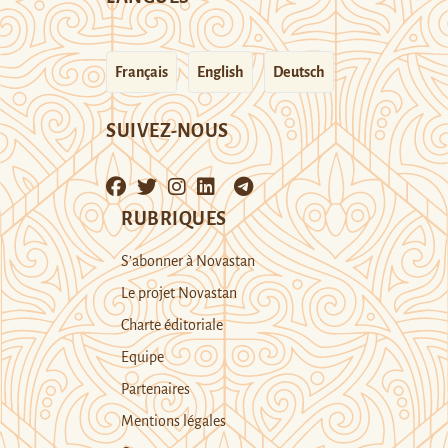
Français
English
Deutsch
SUIVEZ-NOUS
RUBRIQUES
S’abonner à Novastan
Le projet Novastan
Charte éditoriale
Equipe
Partenaires
Mentions légales