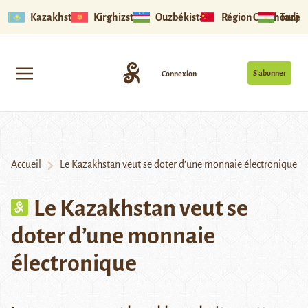
Kazakhstan
Kirghizstan
Ouzbékistan
Région Ouïghoure
Tadjik
S’abonner
Connexion
Accueil
Le Kazakhstan veut se doter d’une monnaie électronique
Le Kazakhstan veut se
doter d’une monnaie
électronique