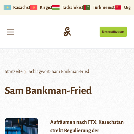
Kasachstan
Kirgistan
Tadschikistan
Turkmenistan
Uigu
Unterstützt uns
Startseite
Schlagwort:
Sam Bankman-Fried
Sam Bankman-Fried
Aufräumen nach FTX: Kasachstan
strebt Regulierung der