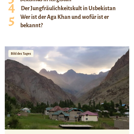
Der Jungfräulichkeitskult in Usbekistan
Wer ist der Aga Khan und wofür ist er
bekannt?
Bild des Tages