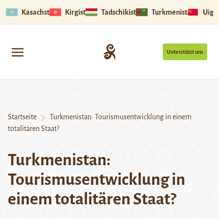
Kasachstan
Kirgistan
Tadschikistan
Turkmenistan
Uigu
Unterstützt uns
Startseite
Turkmenistan: Tourismusentwicklung in einem
totalitären Staat?
Turkmenistan:
Tourismusentwicklung in
einem totalitären Staat?