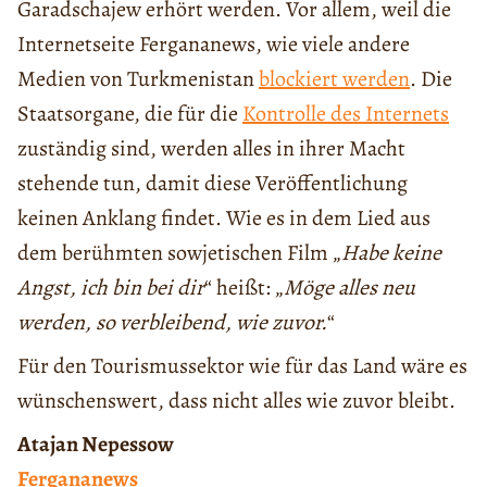
Garad
sch
a
j
e
w
erhört werden. Vor allem, weil die
Internetseite Fergana
n
ews, wie viele andere
Medien von Turkmenistan
blockiert werden
.
Die
Staatsorgane, die für die
Kontrolle des Internets
zuständig sind,
werden
alles in ihrer Macht
stehende tun,
damit
diese Veröffentlichung
keinen Anklang findet.
Wie es in dem
Lied aus
dem
berühmten sowjetischen Film „
Habe keine
Angst, ich bin bei dir
“
hei
ß
t
: „
Möge
alles neu
w
erden
, so verbleibend, wie zuvor.
“
Für den Tourismussektor wie für das Land
wäre
es
wünschenswert, dass nicht alles wie zuvor bleibt.
Atajan Nepesso
w
Fergananews