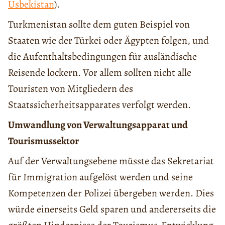
Usbekistan
).
Turkmenistan sollte dem guten Beispiel von
Staaten wie der Türkei oder Ägypten folgen, und
die Aufenthaltsbedingungen für ausländische
Reisende lockern.
Vor allem sollten
nicht
alle
Touristen von Mitgliedern des
Staatssicherheitsapparates
verfolg
t werden
.
Umwandlung von Verwaltungsapparat und
Tourismussektor
Auf
der
Verwaltungsebene müsste das Sekretariat
für Immigration
aufgelöst
werden und seine
Kompetenz
en
der Polizei übergeben werden. Dies
würde einerseits Geld sparen und andererseits die