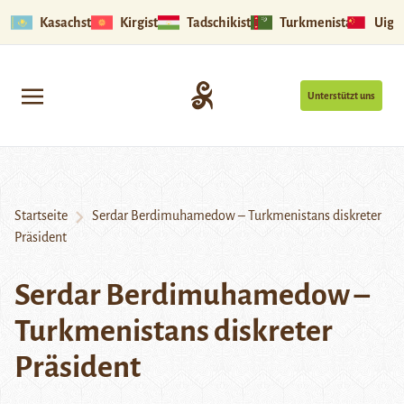
Kasachstan
Kirgistan
Tadschikistan
Turkmenistan
Uigu
Unterstützt uns
Startseite
Serdar Berdimuhamedow – Turkmenistans diskreter
Präsident
Serdar Berdimuhamedow –
Turkmenistans diskreter
Präsident