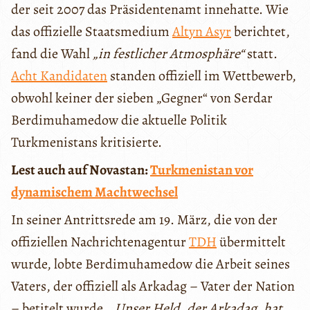
der seit 2007 das Präsidentenamt innehatte. Wie
das offizielle Staatsmedium
Altyn Asyr
berichtet,
fand die Wahl
„in festlicher Atmosphäre“
statt.
Acht Kandidaten
standen offiziell im Wettbewerb,
obwohl keiner der sieben „Gegner“ von Serdar
Berdimuhamedow die aktuelle Politik
Turkmenistans kritisierte.
Lest auch auf Novastan:
Turkmenistan vor
dynamischem Machtwechsel
In seiner Antrittsrede am 19. März, die von der
offiziellen Nachrichtenagentur
TDH
übermittelt
wurde, lobte Berdimuhamedow die Arbeit seines
Vaters, der offiziell als Arkadag – Vater der Nation
– betitelt wurde.
„Unser Held, der Arkadag, hat