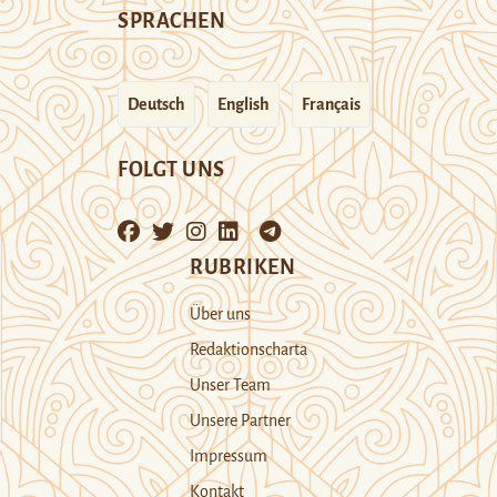
SPRACHEN
Deutsch
English
Français
FOLGT UNS
RUBRIKEN
Über uns
Redaktionscharta
Unser Team
Unsere Partner
Impressum
Kontakt