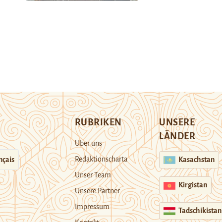
RUBRIKEN
UNSERE
LÄNDER
Über uns
Redaktionscharta
nçais
Kasachstan
Unser Team
Kirgistan
Unsere Partner
Impressum
Tadschikistan