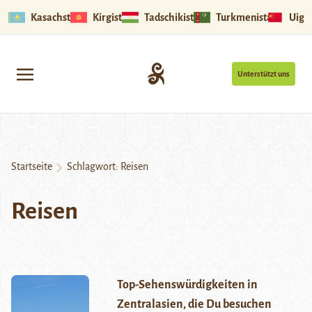
Kasachstan
Kirgistan
Tadschikistan
Turkmenistan
Uigu
Unterstützt uns
Startseite
Schlagwort:
Reisen
Reisen
Top-Sehenswürdigkeiten in
Zentralasien, die Du besuchen