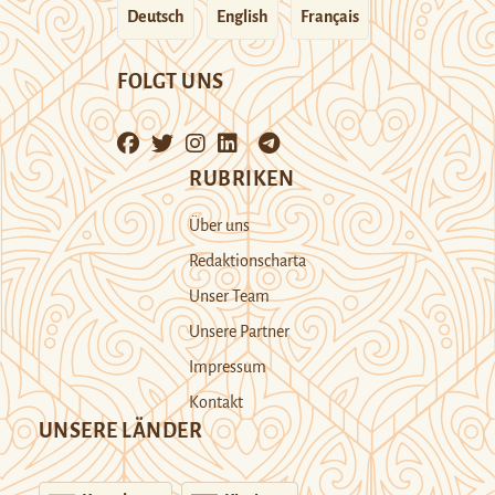
Deutsch
English
Français
FOLGT UNS
RUBRIKEN
Über uns
Redaktionscharta
Unser Team
Unsere Partner
Impressum
Kontakt
UNSERE LÄNDER