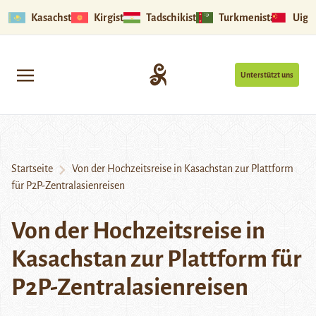
Kasachstan
Kirgistan
Tadschikistan
Turkmenistan
Uigu
Unterstützt uns
Startseite
Von der Hochzeitsreise in Kasachstan zur Plattform
für P2P-Zentralasienreisen
Von der Hochzeitsreise in
Kasachstan zur Plattform für
P2P-Zentralasienreisen