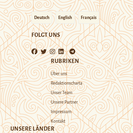
Deutsch
English
Français
FOLGT UNS
RUBRIKEN
Über uns
Redaktionscharta
Unser Team
Unsere Partner
Impressum
Kontakt
UNSERE LÄNDER