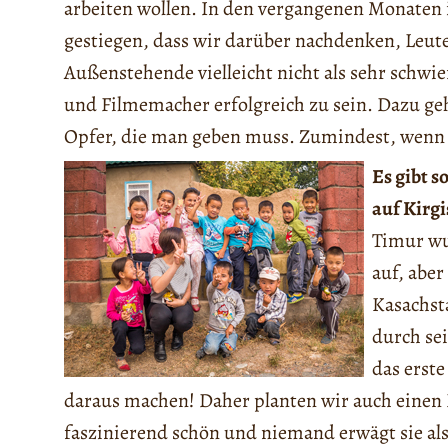
arbeiten wollen. In den vergangenen Monaten i
gestiegen, dass wir darüber nachdenken, Leute 
Außenstehende vielleicht nicht als sehr schwier
und Filmemacher erfolgreich zu sein. Dazu geh
Opfer, die man geben muss. Zumindest, wenn ma
Es gibt s
auf Kirg
Timur wu
auf, aber
Kasachsta
durch sei
das erste
daraus machen! Daher planten wir auch einen 
faszinierend schön und niemand erwägt sie als 