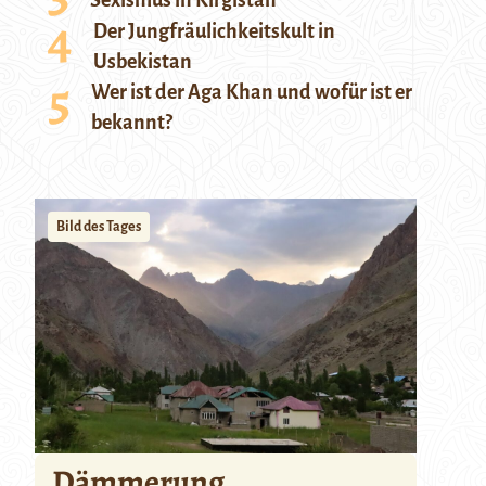
Sexismus in Kirgistan
Der Jungfräulichkeitskult in
Usbekistan
Wer ist der Aga Khan und wofür ist er
bekannt?
Bild des Tages
Dämmerung