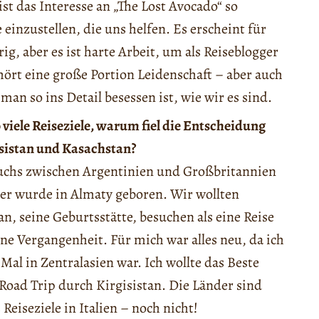
st das Interesse an „The Lost Avocado“ so
einzustellen, die uns helfen. Es erscheint für
ig, aber es ist harte Arbeit, um als Reiseblogger
ört eine große Portion Leidenschaft – aber auch
n so ins Detail besessen ist, wie wir es sind.
o viele Reiseziele, warum fiel die Entscheidung
isistan und Kasachstan?
chs zwischen Argentinien und Großbritannien
 er wurde in Almaty geboren. Wir wollten
n, seine Geburtsstätte, besuchen als eine Reise
ne Vergangenheit. Für mich war alles neu, da ich
 Mal in Zentralasien war. Ich wollte das Beste
Road Trip durch Kirgisistan. Die Länder sind
Reiseziele in Italien – noch nicht!