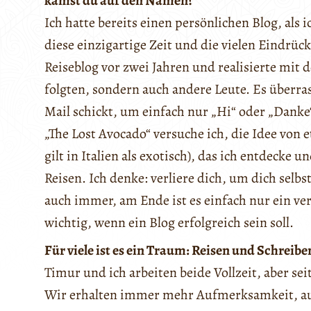
kamst du auf den Namen?
Ich hatte bereits einen persönlichen Blog, als i
diese einzigartige Zeit und die vielen Eindrüc
Reiseblog vor zwei Jahren und realisierte mit 
folgten, sondern auch andere Leute. Es überr
Mail schickt, um einfach nur „Hi“ oder „Dank
„The Lost Avocado“ versuche ich, die Idee von
gilt in Italien als exotisch), das ich entdecke 
Reisen. Ich denke: verliere dich, um dich selb
auch immer, am Ende ist es einfach nur ein ve
wichtig, wenn ein Blog erfolgreich sein soll.
Für viele ist es ein Traum: Reisen und Schreib
Timur und ich arbeiten beide Vollzeit, aber s
Wir erhalten immer mehr Aufmerksamkeit, a