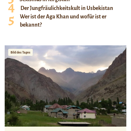
Der Jungfräulichkeitskult in Usbekistan
Wer ist der Aga Khan und wofür ist er
bekannt?
Bild des Tages