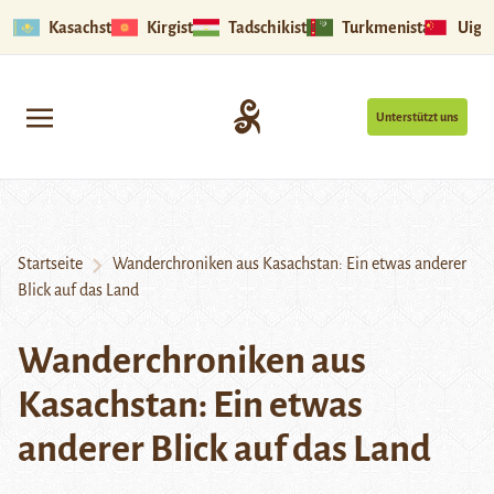
Kasachstan
Kirgistan
Tadschikistan
Turkmenistan
Uigu
Unterstützt uns
Startseite
Wanderchroniken aus Kasachstan: Ein etwas anderer
Blick auf das Land
Wanderchroniken aus
Kasachstan: Ein etwas
anderer Blick auf das Land