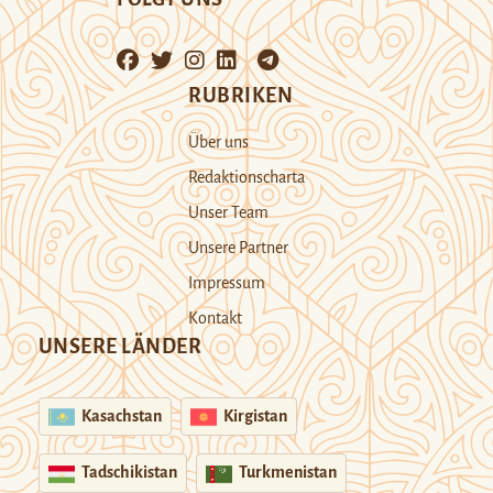
RUBRIKEN
Über uns
Redaktionscharta
Unser Team
Unsere Partner
Impressum
Kontakt
UNSERE LÄNDER
Kasachstan
Kirgistan
Tadschikistan
Turkmenistan