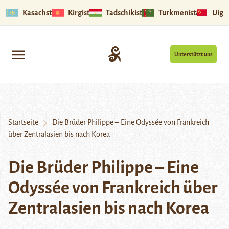
Kasachstan
Kirgistan
Tadschikistan
Turkmenistan
Uigu
Unterstützt uns
Startseite
Die Brüder Philippe – Eine Odyssée von Frankreich
über Zentralasien bis nach Korea
Die Brüder Philippe – Eine
Odyssée von Frankreich über
Zentralasien bis nach Korea