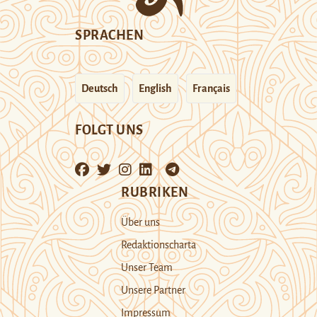
SPRACHEN
Deutsch
English
Français
FOLGT UNS
RUBRIKEN
Über uns
Redaktionscharta
Unser Team
Unsere Partner
Impressum