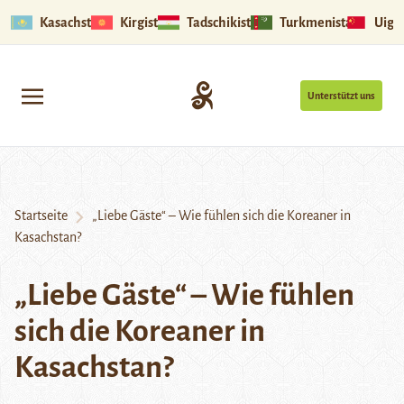
Kasachstan
Kirgistan
Tadschikistan
Turkmenistan
Uigu
Unterstützt uns
Startseite
„Liebe Gäste“ – Wie fühlen sich die Koreaner in
Kasachstan?
„Liebe Gäste“ – Wie fühlen
sich die Koreaner in
Kasachstan?