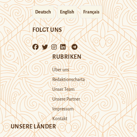
Deutsch
English
Français
FOLGT UNS
RUBRIKEN
Über uns
Redaktionscharta
Unser Team
Unsere Partner
Impressum
Kontakt
UNSERE LÄNDER