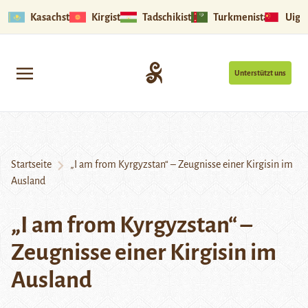
Kasachstan
Kirgistan
Tadschikistan
Turkmenistan
Uigu
Unterstützt uns
Startseite
„I am from Kyrgyzstan“ – Zeugnisse einer Kirgisin im
Ausland
„I am from Kyrgyzstan“ –
Zeugnisse einer Kirgisin im
Ausland