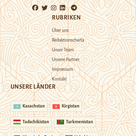
RUBRIKEN
Über uns
Redaktionscharta
Unser Team
Unsere Partner
Impressum
Kontakt
UNSERE LÄNDER
Kasachstan
Kirgistan
Tadschikistan
Turkmenistan