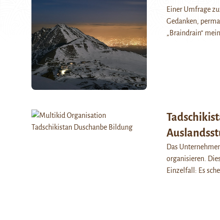
Einer Umfrage zuf
Gedanken, perman
„Braindrain“ mei
Tadschikist
Auslandsst
Das Unternehmen M
organisieren. Die
Einzelfall: Es sc