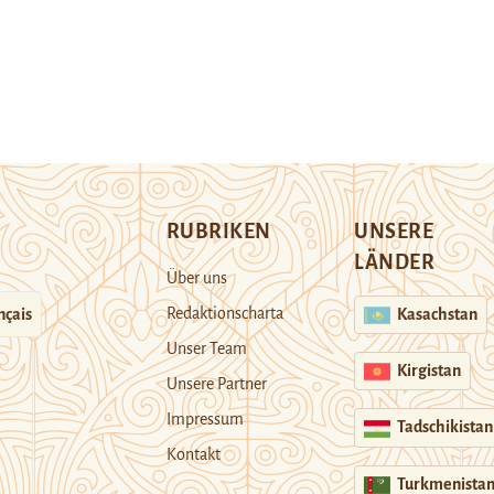
RUBRIKEN
UNSERE
LÄNDER
Über uns
Redaktionscharta
nçais
Kasachstan
Unser Team
Kirgistan
Unsere Partner
Impressum
Tadschikistan
Kontakt
Turkmenista