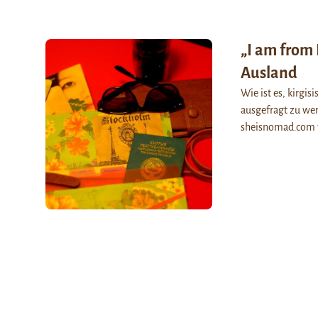
„I am from 
Ausland
Wie ist es, kirgi
ausgefragt zu wer
sheisnomad.com