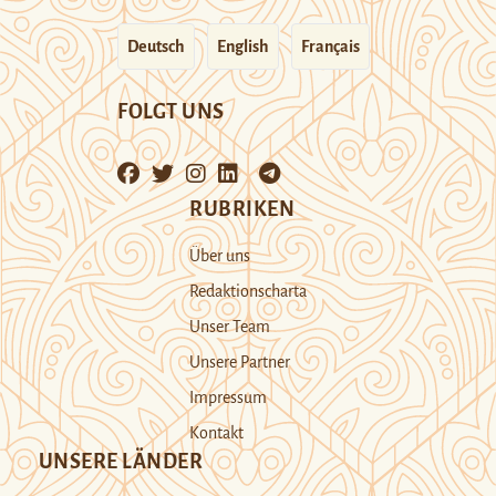
Deutsch
English
Français
FOLGT UNS
RUBRIKEN
Über uns
Redaktionscharta
Unser Team
Unsere Partner
Impressum
Kontakt
UNSERE LÄNDER