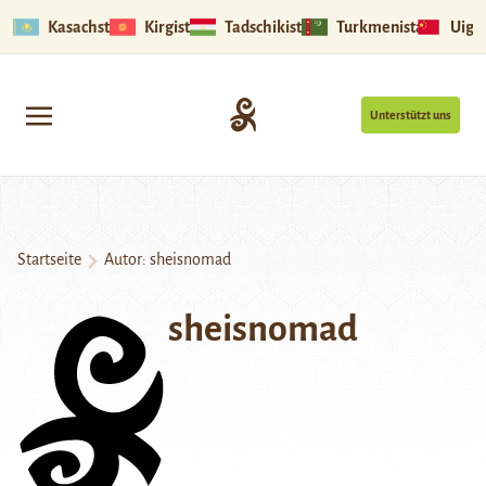
Kasachstan
Kirgistan
Tadschikistan
Turkmenistan
Uigu
Unterstützt uns
Startseite
Autor: sheisnomad
sheisnomad