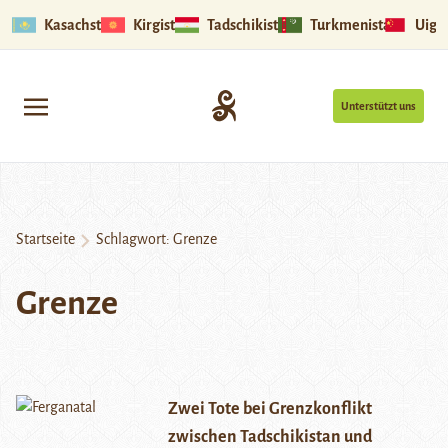
Kasachstan
Kirgistan
Tadschikistan
Turkmenistan
Uigu
Unterstützt uns
Startseite
Schlagwort:
Grenze
Grenze
Zwei Tote bei Grenzkonflikt
zwischen Tadschikistan und