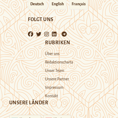
Deutsch
English
Français
FOLGT UNS
RUBRIKEN
Über uns
Redaktionscharta
Unser Team
Unsere Partner
Impressum
Kontakt
UNSERE LÄNDER