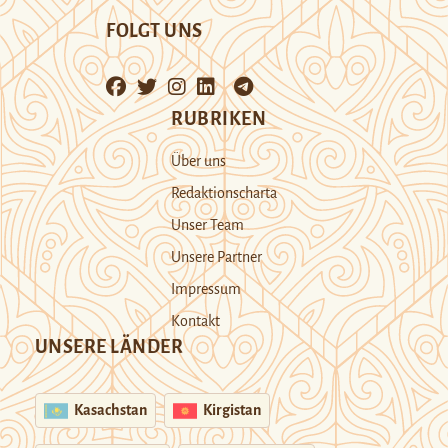
FOLGT UNS
RUBRIKEN
Über uns
Redaktionscharta
Unser Team
Unsere Partner
Impressum
Kontakt
UNSERE LÄNDER
Kasachstan
Kirgistan