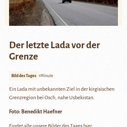
Der letzte Lada vor der
Grenze
Bild des Tages
1Minute
Ein Lada mit unbekannten Ziel in der kirgisischen
Grenzregion bei
Osch
, nahe Usbekistan.
Foto:
Benedikt Haefner
Findet alle unsere Bilder des Tages
hier
.