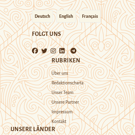
Deutsch
English
Français
FOLGT UNS
RUBRIKEN
Über uns
Redaktionscharta
Unser Team
Unsere Partner
Impressum
Kontakt
UNSERE LÄNDER