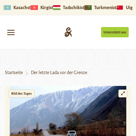
Kasachstan
Kirgistan
Tadschikistan
Turkmenistan
Uigu
Unterstützt uns
Startseite
Der letzte Lada vor der Grenze
Bild des Tages