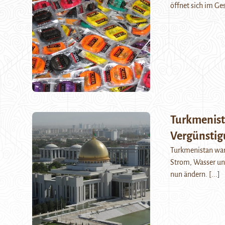
öffnet sich im G
Turkmenista
Vergünsti
Turkmenistan war 
Strom, Wasser und
nun ändern.
[...]