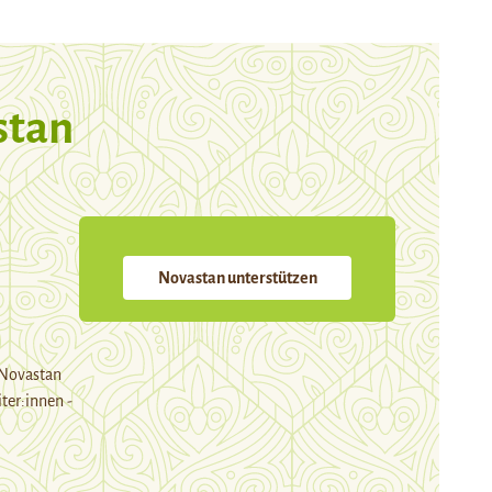
stan
Novastan unterstützen
 Novastan
ter:innen -