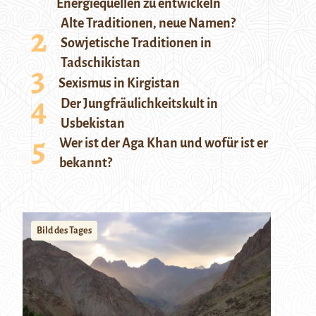
Energiequellen zu entwickeln
Alte Traditionen, neue Namen?
Sowjetische Traditionen in
Tadschikistan
Sexismus in Kirgistan
Der Jungfräulichkeitskult in
Usbekistan
Wer ist der Aga Khan und wofür ist er
bekannt?
Bild des Tages