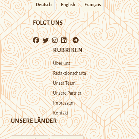
Deutsch
English
Français
FOLGT UNS
RUBRIKEN
Über uns
Redaktionscharta
Unser Team
Unsere Partner
Impressum
Kontakt
UNSERE LÄNDER