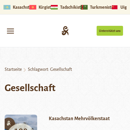
Kasachstan
Kirgistan
Tadschikistan
Turkmenistan
Uigu
Unterstützt uns
Startseite
Schlagwort:
Gesellschaft
Gesellschaft
Kasachstan Mehrvölkerstaat