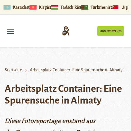
Kasachstan
Kirgistan
Tadschikistan
Turkmenistan
Uigu
Unterstützt uns
Startseite
Arbeitsplatz Container: Eine Spurensuche in Almaty
Arbeitsplatz Container: Eine
Spurensuche in Almaty
Diese Fotoreportage enstand aus