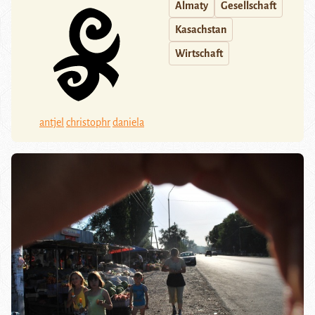
Almaty
Gesellschaft
Kasachstan
Wirtschaft
antjel
christophr
daniela