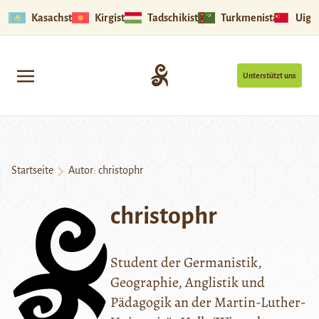
Kasachstan
Kirgistan
Tadschikistan
Turkmenistan
Uigu
Unterstützt uns
Startseite
Autor: christophr
christophr
Student der Germanistik,
Geographie, Anglistik und
Pädagogik an der Martin-Luther-