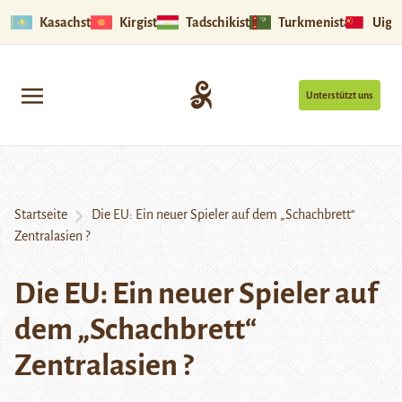
Kasachstan
Kirgistan
Tadschikistan
Turkmenistan
Uigu
Unterstützt uns
Startseite
Die EU: Ein neuer Spieler auf dem „Schachbrett“
Zentralasien ?
Die EU: Ein neuer Spieler auf
dem „Schachbrett“
Zentralasien ?