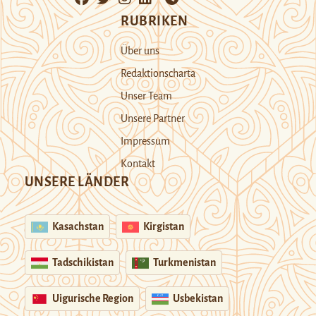
RUBRIKEN
Über uns
Redaktionscharta
Unser Team
Unsere Partner
Impressum
Kontakt
UNSERE LÄNDER
Kasachstan
Kirgistan
Tadschikistan
Turkmenistan
Uigurische Region
Usbekistan