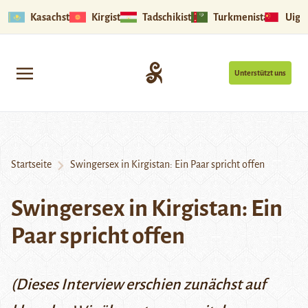
Kasachstan
Kirgistan
Tadschikistan
Turkmenistan
Uigu
Unterstützt uns
Startseite
Swingersex in Kirgistan: Ein Paar spricht offen
Swingersex in Kirgistan: Ein
Paar spricht offen
(Dieses Interview erschien zunächst auf