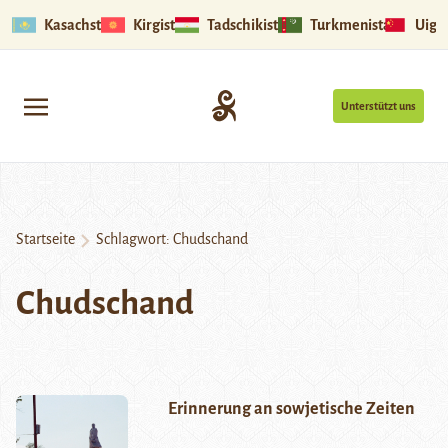
Kasachstan
Kirgistan
Tadschikistan
Turkmenistan
Uigu
Unterstützt uns
Startseite
Schlagwort:
Chudschand
Chudschand
Erinnerung an sowjetische Zeiten