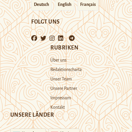
Deutsch
English
Français
FOLGT UNS
RUBRIKEN
Über uns
Redaktionscharta
Unser Team
Unsere Partner
Impressum
Kontakt
UNSERE LÄNDER