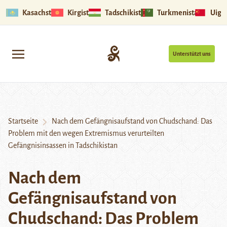
Kasachstan
Kirgistan
Tadschikistan
Turkmenistan
Uigu
Unterstützt uns
Startseite
Nach dem Gefängnisaufstand von Chudschand: Das
Problem mit den wegen Extremismus verurteilten
Gefängnisinsassen in Tadschikistan
Nach dem
Gefängnisaufstand von
Chudschand: Das Problem