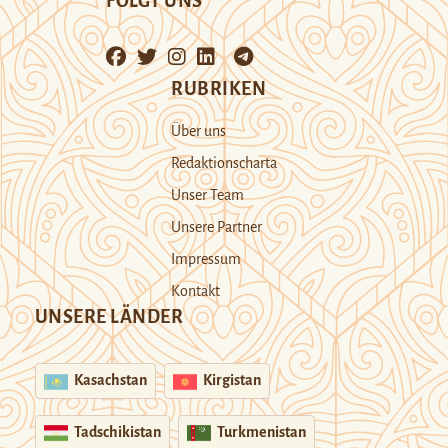
FOLGT UNS
RUBRIKEN
Über uns
Redaktionscharta
Unser Team
Unsere Partner
Impressum
Kontakt
UNSERE LÄNDER
Kasachstan
Kirgistan
Tadschikistan
Turkmenistan