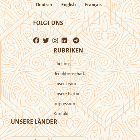
Deutsch
English
Français
FOLGT UNS
RUBRIKEN
Über uns
Redaktionscharta
Unser Team
Unsere Partner
Impressum
Kontakt
UNSERE LÄNDER