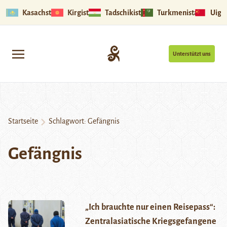
Kasachstan
Kirgistan
Tadschikistan
Turkmenistan
Uigu
Unterstützt uns
Startseite
Schlagwort:
Gefängnis
Gefängnis
„Ich brauchte nur einen Reisepass“:
Zentralasiatische Kriegsgefangene