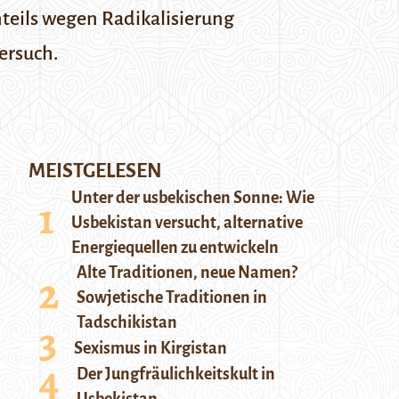
teils wegen Radikalisierung
ersuch.
MEISTGELESEN
Unter der usbekischen Sonne: Wie
Usbekistan versucht, alternative
Energiequellen zu entwickeln
Alte Traditionen, neue Namen?
Sowjetische Traditionen in
Tadschikistan
Sexismus in Kirgistan
Der Jungfräulichkeitskult in