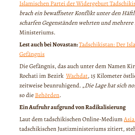
Islamischen Partei der Widergeburt Tadschiki
brach ein bewaffneter Konflikt unter den Häft
scharfen Gegenständen wehrten und mehrere M
Ministeriums.
Lest auch bei Novastan:
Tadschikistan: Der Isl
Gefängnis
Die Gefängnis, das auch unter dem Namen Kirpi
Rochati im Bezirk
Wachdat
, 15 Kilometer öst
zeitweise beunruhigend. „
Die Lage hat sich no
so die
Behörden
.
Ein Aufruhr aufgrund von Radikalisierung
Laut dem tadschikischen Online-Medium
Asia
tadschikischen Justizministeriums zitiert, s