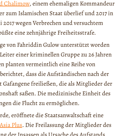
d Chalimow
, einem ehemaligen Kommandeur
er zum Islamischen Staat überlief und 2017 in
ni 2017 wegen Verbrechen und versuchtem
üßte eine zehnjährige Freiheitsstrafe.
olge von Fahriddin Gulow unterstützt worden
 Leiter einer kriminellen Gruppe zu 26 Jahren
en planten vermeintlich eine Reihe von
berichtet, dass die Aufständischen nach der
Gafangene freiließen, die als Mitglieder der
ionshaft saßen. Die medizinische Einheit des
ngen die Flucht zu ermöglichen.
de, eröffnete die Staatsanwaltschaft eine
Asia Plus
. Die Freilassung der Mitglieder des
ung der Insassen als Ursache des Aufstands