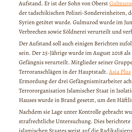
Aufstand. Er ist der Sohn von Oberst
Gulmuro
der tadschikischen Polizei-Sondereinheiten, d
Syrien getötet wurde. Gulmurod wurde im Ju
Verbrechen sowie Söldnerei verurteilt und verb
Der Aufstand soll auch einigen Berichten zuf
sein. Der 25-Jährige wurde im August 2018 als
Gefängnis verurteilt. Mitglieder seiner Grupp
Terroranschlägen in der Hauptstadt.
Asia Plus
Ermordung der drei Gefängnismitarbeiter acht 
Terrororganisation Islamischer Staat in Isolat
Hauses wurde in Brand gesetzt, um den Häftli
Nachdem sie Lage unter Kontrolle gebracht wur
strafrechtliche Untersuchung. Dies berichtete
islamischen Staates weist auf die Radikalisier