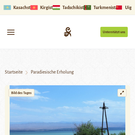
Kasachstan
Kirgistan
Tadschikistan
Turkmenistan
Uigu
Unterstützt uns
Startseite
Paradiesische Erholung
Bild des Tages