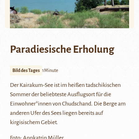
Paradiesische Erholung
Bild des Tages
1Minute
Der
Kairakum-See
ist im heißen tadschikischen
Sommer der beliebteste Ausflugsort für die
Einwohner*innen von
Chudschand
. Die Berge am
anderen Ufer des Sees liegen bereits auf
kirgisischem Gebiet.
Foto:
Annkatrin Müller