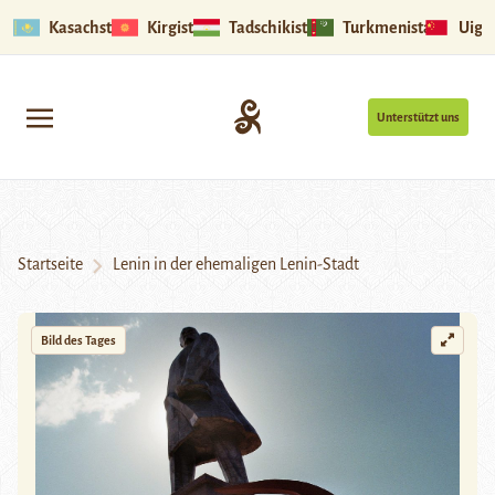
Kasachstan
Kirgistan
Tadschikistan
Turkmenistan
Uigu
Unterstützt uns
Startseite
Lenin in der ehemaligen Lenin-Stadt
Bild des Tages