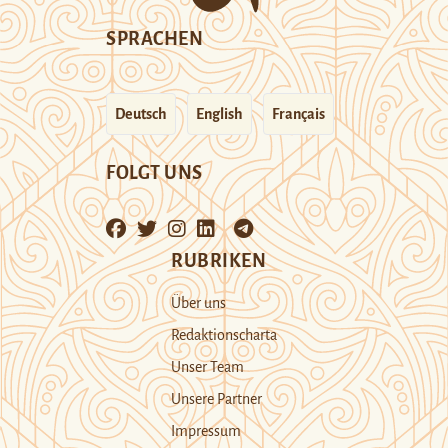
SPRACHEN
Deutsch
English
Français
FOLGT UNS
RUBRIKEN
Über uns
Redaktionscharta
Unser Team
Unsere Partner
Impressum