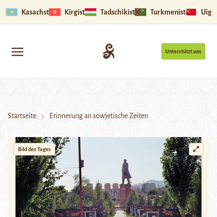
Kasachstan
Kirgistan
Tadschikistan
Turkmenistan
Uigu
Unterstützt uns
Startseite
Erinnerung an sowjetische Zeiten
Bild des Tages