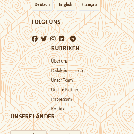
Deutsch
English
Français
FOLGT UNS
RUBRIKEN
Über uns
Redaktionscharta
Unser Team
Unsere Partner
Impressum
Kontakt
UNSERE LÄNDER