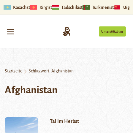
Kasachstan
Kirgistan
Tadschikistan
Turkmenistan
Uigu
Unterstützt uns
Startseite
Schlagwort:
Afghanistan
Afghanistan
Tal im Herbst