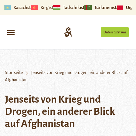
Kasachstan
Kirgistan
Tadschikistan
Turkmenistan
Uigu
Unterstützt uns
Startseite
Jenseits von Krieg und Drogen, ein anderer Blick auf
Afghanistan
Jenseits von Krieg und
Drogen, ein anderer Blick
auf Afghanistan