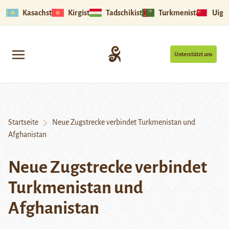
Kasachstan
Kirgistan
Tadschikistan
Turkmenistan
Uigu
Unterstützt uns
Startseite
Neue Zugstrecke verbindet Turkmenistan und
Afghanistan
Neue Zugstrecke verbindet
Turkmenistan und
Afghanistan