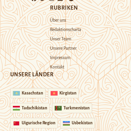
RUBRIKEN
Über uns
Redaktionscharta
Unser Team
Unsere Partner
Impressum
Kontakt
UNSERE LÄNDER
Kasachstan
Kirgistan
Tadschikistan
Turkmenistan
Uigurische Region
Usbekistan