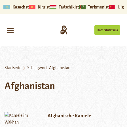
Kasachstan
Kirgistan
Tadschikistan
Turkmenistan
Uigu
Unterstützt uns
Startseite
Schlagwort:
Afghanistan
Afghanistan
Afghanische Kamele