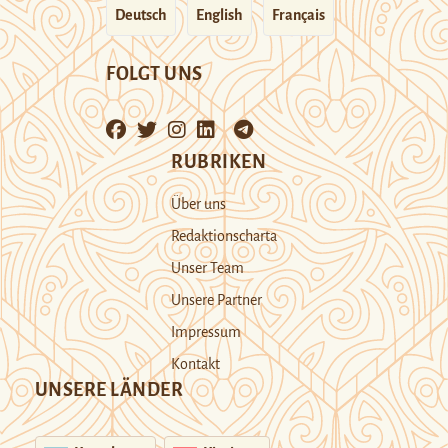
Deutsch
English
Français
FOLGT UNS
RUBRIKEN
Über uns
Redaktionscharta
Unser Team
Unsere Partner
Impressum
Kontakt
UNSERE LÄNDER